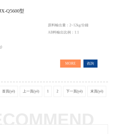
X-Q5600型
原料輸出量：2~12kg/分鐘
AB料輸出比例：1:1
g)
MORE
咨詢
首頁(yè)
上一頁(yè)
1
2
下一頁(yè)
末頁(yè)
ECOMMEND