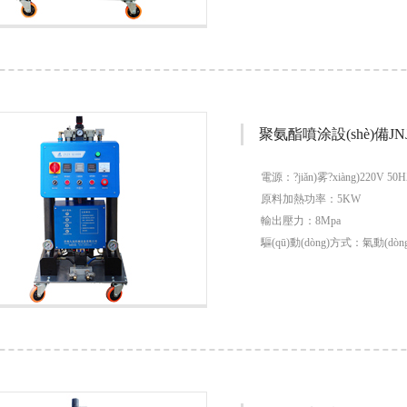
聚氨酯噴涂設(shè)備JNJ
電源：?jiǎn)雾?xiàng)220V 50H
原料加熱功率：5KW
輸出壓力：8Mpa
驅(qū)動(dòng)方式：氣動(dòn