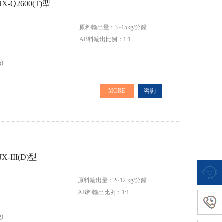
-Q2600(T)型
原料輸出量：3~15kg/分鐘
AB料輸出比例：1:1
g)
MORE
咨詢
-III(D)型
原料輸出量：2~12 kg/分鐘
AB料輸出比例：1:1
g)