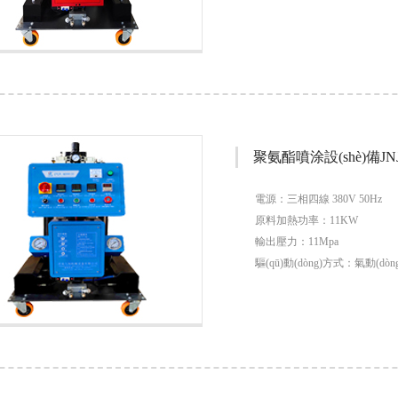
聚氨酯噴涂設(shè)備JNJ
電源：三相四線 380V 50Hz
原料加熱功率：11KW
輸出壓力：11Mpa
驅(qū)動(dòng)方式：氣動(dòn