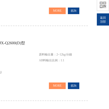
MORE
咨詢
返回
頂部
X-Q2600(D)型
原料輸出量：2~12kg/分鐘
AB料輸出比例：1:1
g)
MORE
咨詢