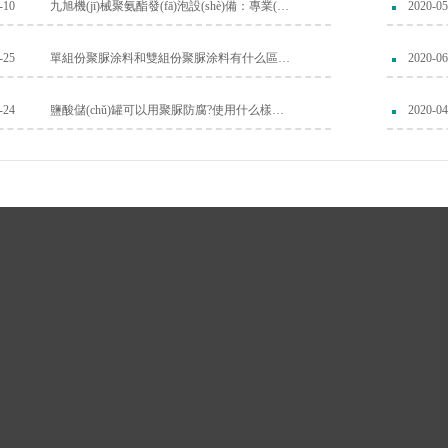
-10
九旭機(jī)械聚氨酯發(fā)泡設(shè)備：專業(yè)鑄就品質(zhì)，快速響應(yīng)需求
2020-05
-25
單組份聚脲涂料和雙組份聚脲涂料有什么區(qū)別
2020-06
-24
鹽酸儲(chǔ)罐可以用聚脲防腐?使用什么樣的設(shè)備?
2020-04