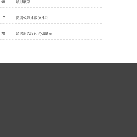
-08
聚脲廠家
-17
便攜式噴涂聚脲涂料
-28
聚脲噴涂設(shè)備廠家